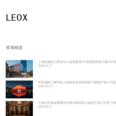
奖项精选
上海凯德虹口商业中心改造获得LIT美国照明设计奖2025
光设计荣誉提名
2026-03-17
中欧国际工商学院上海校区改造获得第11届地产设计大奖
优秀奖
2026-03-17
上海北外滩金辉索菲特酒店获得第11届地产设计大奖·中
奖
2026-03-17